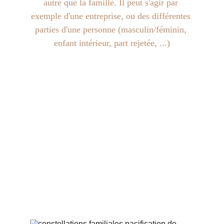
autre que la famille. Il peut s'agir par 
exemple d'une entreprise, ou des différentes 
parties d'une personne (masculin/féminin, 
enfant intérieur, part rejetée, ...)
Les constellations 
familiales et 
systémiques, c'est 
pour qui et pour 
quoi ?