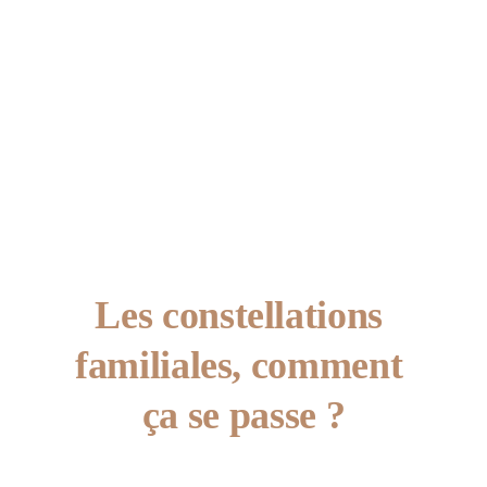
problématique et votre généalogie pour
pouvoir faire une constellation.
Il est également possible de travailler sur
des problématiques n'ayant aucun lien
avec le transgénérationnel.
Les constellations 
familiales, comment 
ça se passe ?