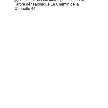
Les constellations familiales sont destinées à
toutes celles et tous ceux qui souhaitent
pacifier leur arbre généalogique, afin de
résoudre des difficultés dans leur vie