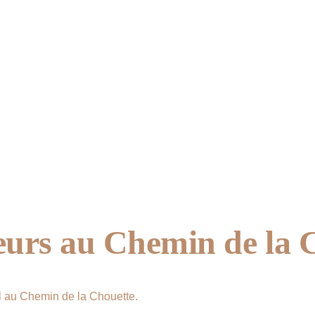
- ouvrir un espace 
possibles
où on démystifie notre rapport à 
où on expérimente soi-même pou
croyances des autres, ni même d
et où on peut partager ce qu'on 
autres, se rassurer.
eurs au Chemin de la 
l au Chemin de la Chouette. 