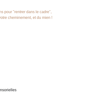
ns pour "rentrer dans le cadre", 
 votre cheminement, et du mien !
Chemin de la Chou
J'ai créé le Chemin
objectifs :
- poser un cadre séc